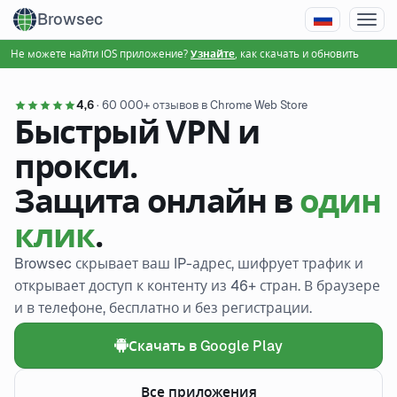
Browsec
Не можете найти iOS приложение?
, как скачать и обновить
Узнайте
4,6
· 60 000+ отзывов в Chrome Web Store
Быстрый VPN и
прокси.
Защита онлайн в
один
клик
.
Browsec скрывает ваш IP-адрес, шифрует трафик и
открывает доступ к контенту из 46+ стран. В браузере
и в телефоне, бесплатно и без регистрации.
Скачать в Google Play
Все приложения