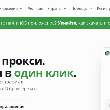
иложения
Premium
Страны
Помощь
Регист
те найти iOS приложение?
Узнайте
, как скачать и
 прокси.
н в
один клик
.
ет трафик и
н. В браузере и в
 приложения