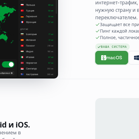
интернет-трафик, 
нужную страну и 
переключателем.
Защищает все при
Пинг каждой лока
Полное, частично
ВАША СИСТЕМА
macOS
d и iOS.
чением в