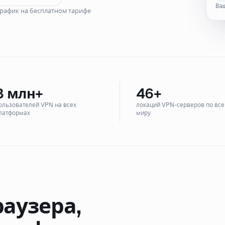
Ва
рафик на бесплатном тарифе
8
млн+
46
+
ользователей VPN на всех
локаций VPN-серверов по вс
латформах
миру
аузера,