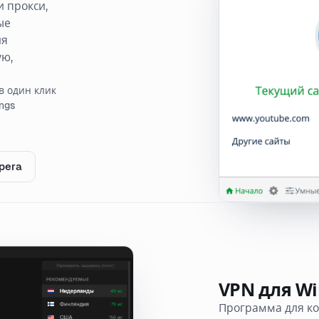
 прокси,
ые
ля
ую,
в один клик
ngs
pera
VPN для Wi
Программа для к