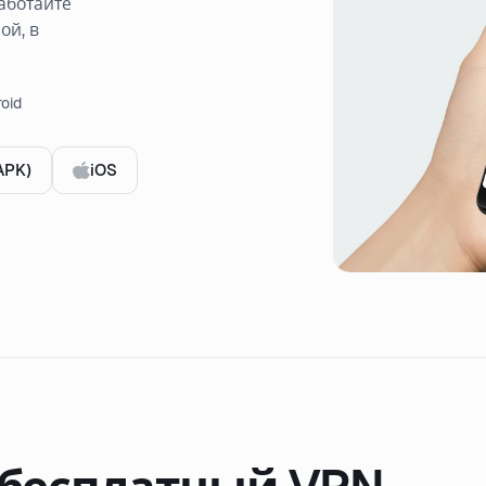
работайте
ой, в
oid
APK)
iOS