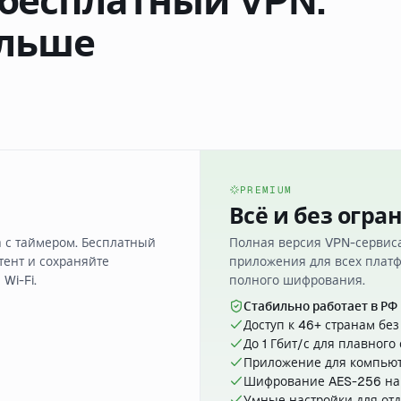
бесплатный VPN.
ольше
PREMIUM
Всё и без огр
а с таймером. Бесплатный
Полная версия VPN-сервиса
тент и сохраняйте
приложения для всех платф
Wi-Fi.
полного шифрования.
Стабильно работает в РФ
Доступ к 46+ странам бе
До 1 Гбит/с для плавного
Приложение для компьют
Шифрование AES-256 на 
Умные настройки для от