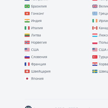
Бразилия
Вели
Гонконг
Грец
Индия
Ирла
Италия
Кана
Литва
Люкс
Норвегия
Поль
США
США 
Словения
Турц
Франция
Хорв
Швейцария
Швец
Япония