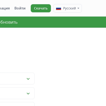
рация
Войти
Скачать
Русский
 обновить