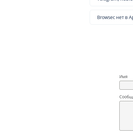
Browsec нет в A
Имя
Сообщ