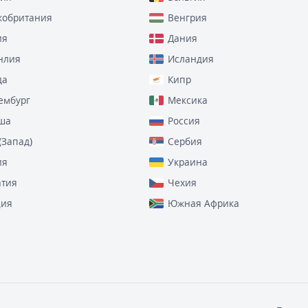
кобритания
Венгрия
ия
Дания
нлия
Исландия
да
Кипр
ембург
Мексика
ша
Россия
(Запад)
Сербия
ия
Украина
атия
Чехия
ия
Южная Африка