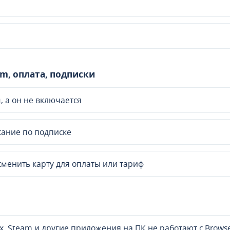
um, оплата, подписки
 а он не включается
сание по подписке
сменить карту для оплаты или тариф
ox, Steam и другие приложения на ПК не работают с Brows