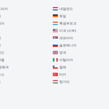
프리카
네덜란드
크
독일
니아
룩셈부르크
미국 (서부)
질
세르비아
인
슬로베니아
랜드
영국
라엘
이탈리아
공화국
칠레
로스
터키
드
헝가리