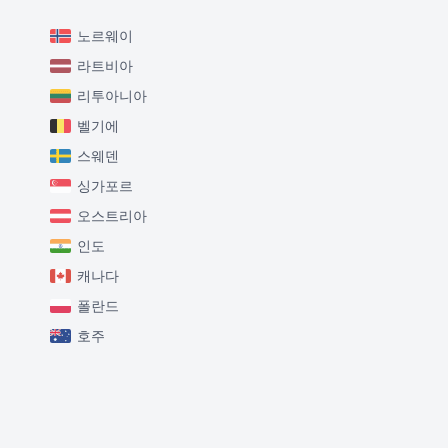
노르웨이
라트비아
리투아니아
벨기에
스웨덴
싱가포르
오스트리아
인도
캐나다
폴란드
호주