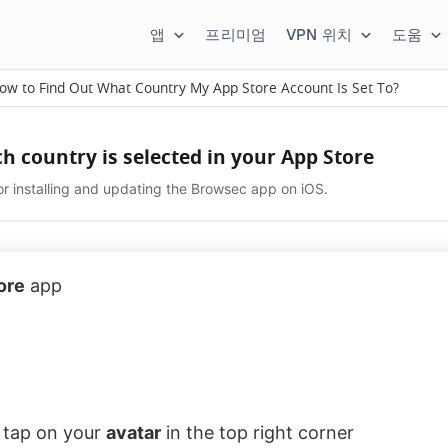
앱
프리미엄
VPN 위치
도움
ow to Find Out What Country My App Store Account Is Set To?
h country is selected in your App Store
r installing and updating the Browsec app on iOS.
ore
app
, tap on your
avatar
in the top right corner