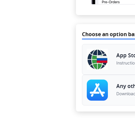
Choose an option ba
App Sto
Instructio
Any ot
Download