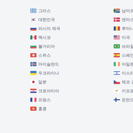
그리스
남아
대한민국
덴마
러시아 제국
루마
멕시코
미국
불가리아
브라
스위스
스페
아이슬란드
아일
우크라이나
이스
일본
체코 
크로아티아
키프
프랑스
핀란
홍콩