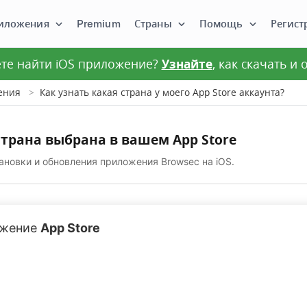
иложения
Premium
Страны
Помощь
Регист
те найти iOS приложение?
Узнайте
, как скачать и
ения
Как узнать какая страна у моего App Store аккаунта?
страна выбрана в вашем App Store
тановки и обновления приложения Browsec на iOS.
ожение
App Store