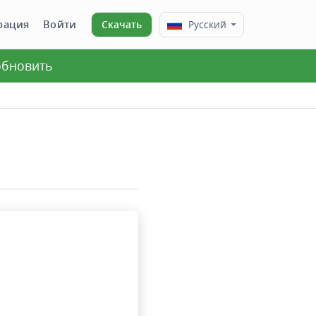
рация
Войти
Скачать
Русский
 обновить